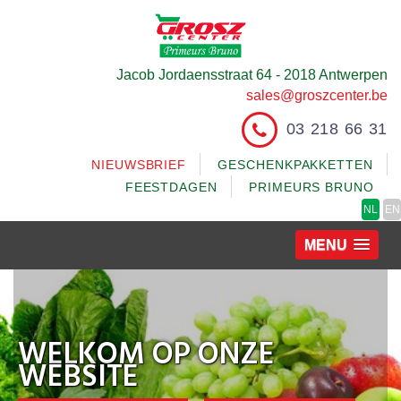
Jacob Jordaensstraat 64 - 2018 Antwerpen
sales@groszcenter.be
03 218 66 31
NIEUWSBRIEF
GESCHENKPAKKETTEN
FEESTDAGEN
PRIMEURS BRUNO
NL
EN
MENU
WELKOM OP ONZE
WEBSITE