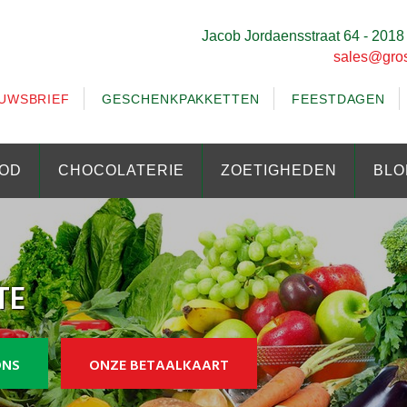
Jacob Jordaensstraat 64 - 201
sales@gros
UWSBRIEF
GESCHENKPAKKETTEN
FEESTDAGEN
OD
CHOCOLATERIE
ZOETIGHEDEN
BLO
TE
ONS
ONZE BETAALKAART