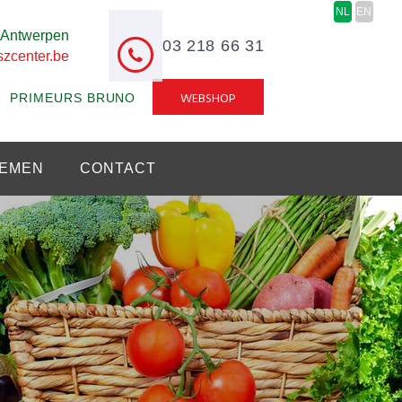
NL
EN
8 Antwerpen
03 218 66 31
zcenter.be
WEBSHOP
PRIMEURS BRUNO
EMEN
CONTACT