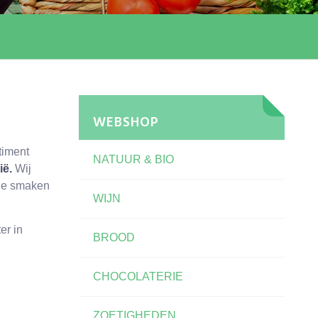
WEBSHOP
timent
NATUUR & BIO
ië.
Wij
nde smaken
WIJN
er in
BROOD
CHOCOLATERIE
ZOETIGHEDEN